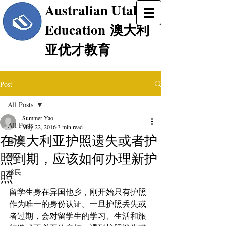
Australian Utalent
Education
澳大利
亚优才教育
Post
All Posts
Summer Yao
All Posts
May 22, 2016
3 min read
在澳大利亚护照遗失或者护
移民,
照到期，应该如何办理新护
留学
移民
照
留学生身在异国他乡，刚开始只有护照
作为唯一的身份认证。一旦护照丢失或
者过期，会对留学生的学习、生活和旅